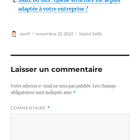
SARL ou SAS : Quelle structure est la plus
adaptée à votre entreprise ?
Auteur
Publié
Étiquettes
porlf
novembre 23, 2023
Statut SARL
le
Laisser un commentaire
Votre adresse e-mail ne sera pas publiée.
Les champs
obligatoires sont indiqués avec
*
COMMENTAIRE
*